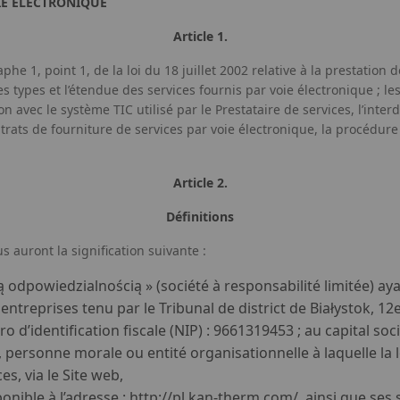
IE ÉLÉCTRONIQUE
Article 1.
phe 1, point 1, de la loi du 18 juillet 2002 relative à la prestation 
 types et l’étendue des services fournis par voie électronique ; les
avec le système TIC utilisé par le Prestataire de services, l’interdi
ontrats de fourniture de services par voie électronique, la procédur
Article 2.
Définitions
 auront la signification suivante :
odpowiedzialnością » (société à responsabilité limitée) ayant
 entreprises tenu par le Tribunal de district de Białystok, 
d’identification fiscale (NIP) : 9661319453 ; au capital soci
ersonne morale ou entité organisationnelle à laquelle la loi 
es, via le Site web,
onible à l’adresse : http://pl.kan-therm.com/, ainsi que ses 