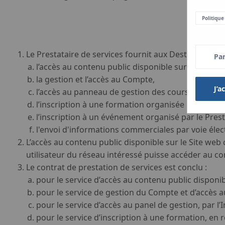
Politique
Le Prestataire de services fournit aux Destinataires d
Pa
l’accès au contenu public disponible sur le Site we
la gestion et l’accès au Compte,
J’a
l’accès au panneau de gestion des cours de forma
l’inscription à une formation organisée par le Pres
l’inscription à un événement organisé par le Prest
l'envoi d'informations commerciales par voie élec
L’accès au contenu public disponible sur le Site web 
utilisateur du réseau intéressé puisse accéder au c
Le contrat de prestation de services est conclu :
pour le service d’accès au contenu public disponibl
pour le service de gestion du Compte et d’accès au
pour le service d’accès au panel de gestion, par l’I
pour le service d’inscription à une formation, en 