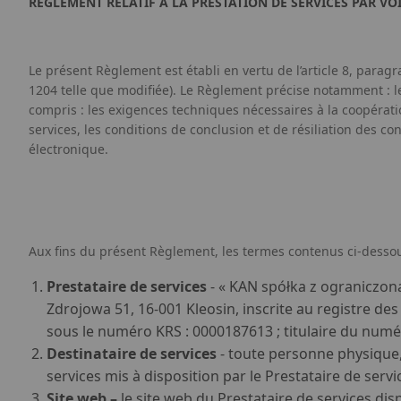
RÈGLEMENT RELATIF À LA PRESTATION DE SERVICES PAR VO
Le présent Règlement est établi en vertu de l’article 8, paragra
1204 telle que modifiée). Le Règlement précise notamment : les
compris : les exigences techniques nécessaires à la coopération 
services, les conditions de conclusion et de résiliation des c
électronique.
Aux fins du présent Règlement, les termes contenus ci-dessous
Prestataire de services
- « KAN spółka z ograniczoną 
Zdrojowa 51, 16-001 Kleosin, inscrite au registre des
sous le numéro KRS : 0000187613 ; titulaire du numéro 
Destinataire de services
- toute personne physique, p
services mis à disposition par le Prestataire de servic
Site web
–
le site web du Prestataire de services disp