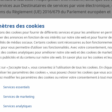
 services aux Destinataires de services par voie électroniqu
ens du Règlement (UE) 2016/679 du Parlement européen et d
ériques et/ou de caractères spéciaux sélectionnés par le 
ètres des cookies
ire de services lors de la connexion au Compte sur le Site w
sons des cookies pour fournir de différents services et pour les améliorer en pe
un Destinataire de services spécifique après son Inscription,
her des annonces en fonction de vos intérêts sur notre site web et pour fournir de
lités de médias sociaux. Certains cookies sont nécessaires au bon fonctionneme
t pour vous permettre d’utiliser ses fonctionnalités. Avec votre consentement, nou
de services, nécessaire pour accéder au Compte, fournie par l
des cookies analytiques pour améliorer notre site web et des cookies de market
gles de la prestation de services par voie électronique sur le
s publicités et du contenu sur notre site web. En savoir plus sur les cookies et leu
services.
rvices consistant dans la création d’un Compte sur le Site we
 sur « J’accepte tout », vous consentez à l'utilisation de tous les cookies. En cliqua
liser les paramètres des cookies », vous pouvez choisir les cookies que vous acc
z modifier les paramètres des cookies ou retirer votre consentement à tout mo
Article 3.
Services essentiels
Conditions d'accès aux services
Services de marketing
correctement le Site web, les conditions techniques suivante
Services analytiques
vaScript et Flash.