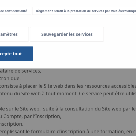
Article 4.
 de confidentialité
Règlement relatif à la prestation de services par voie électroniq
Types, contenu et portée des services
e services les services suivants :
ramètres
Sauvegarder les services
b,
ccepte tout
tion,
tataire de services,
ataire de services,
tronique.
consiste à placer le Site web dans les ressources accessibles
ontenu du Site web à tout moment. Ce service peut être uti
e sur le Site web, suite à la consultation du Site web par le
 Compte, par l’Inscription,
nscription,
remplissant le formulaire d’inscription à une formation, en 