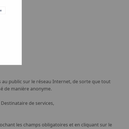
ue
 au public sur le réseau Internet, de sorte que tout
lisé de manière anonyme.
 Destinataire de services,
cochant les champs obligatoires et en cliquant sur le