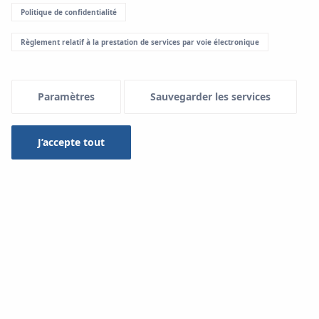
Politique de confidentialité
Menu Systemowe
Règlement relatif à la prestation de services par voie électronique
Paramètres
Sauvegarder les services
Utilisation dans les installations :
J’accepte tout
Eau sanitaire