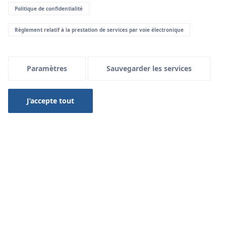
Politique de confidentialité
Menu Systemowe
Règlement relatif à la prestation de services par voie électronique
À télécharger
Paramètres
Sauvegarder les services
Système KAN-therm
J’accepte tout
Type
-- sélectionnez --
Rechercher